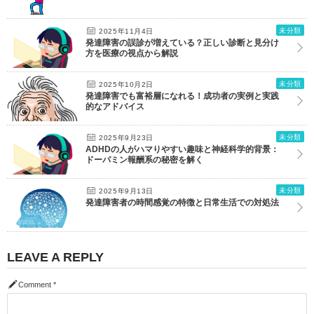
未分類
2025年11月4日
発達障害の誤診が増えている？正しい診断と見分け
方を医療の視点から解説
未分類
2025年10月2日
発達障害でも富裕層になれる！成功者の実例と実践
的なアドバイス
未分類
2025年9月23日
ADHDの人がハマりやすい趣味と神経科学的背景：
ドーパミン報酬系の秘密を解く
未分類
2025年9月13日
発達障害者の時間感覚の特徴と日常生活での対処法
LEAVE A REPLY
Comment
*