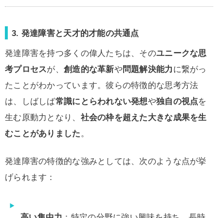
3. 発達障害と天才的才能の共通点
発達障害を持つ多くの偉人たちは、その
ユニークな思
考プロセス
が、
創造的な革新
や
問題解決能力
に繋がっ
たことがわかっています。彼らの特徴的な思考方法
は、しばしば
常識にとらわれない発想
や
独自の視点
を
生む原動力となり、
社会の枠を超えた大きな成果を生
むことがありました
。
発達障害の特徴的な強みとしては、次のような点が挙
げられます：
高い集中力
：特定の分野に強い興味を持ち、長時