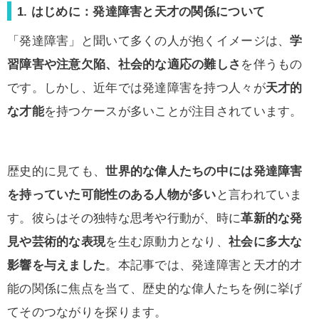
1. はじめに：発達障害と天才の関係について
「発達障害」と聞いて多くの人が抱くイメージは、
学
習障害や注意欠陥、社会的な適応の難しさ
を伴うもの
です。しかし、近年では発達障害を持つ人々が
天才的
な才能
を持つケースが多いことが注目されています。
歴史的に見ても、
世界的な偉人たちの中には発達障害
を持っていた可能性のある人物が多い
と言われていま
す。彼らはその独特な思考や行動が、時に
革新的な発
見や芸術的な表現
を生む原動力となり、
社会に多大な
影響を与えました
。本記事では、発達障害と天才的才
能の関係に焦点を当て、歴史的な偉人たちを例に挙げ
てそのつながりを探ります。