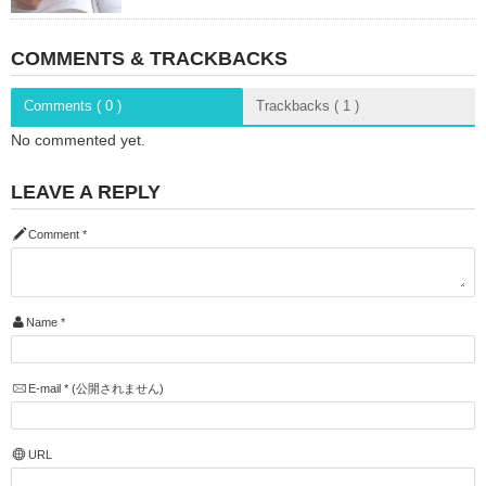
COMMENTS & TRACKBACKS
Comments ( 0 )
Trackbacks ( 1 )
No commented yet.
LEAVE A REPLY
Comment
*
Name
*
E-mail
*
(公開されません)
URL