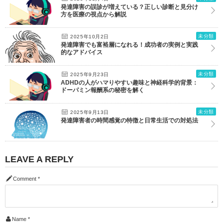
発達障害の誤診が増えている？正しい診断と見分け
方を医療の視点から解説
未分類
2025年10月2日
発達障害でも富裕層になれる！成功者の実例と実践
的なアドバイス
未分類
2025年9月23日
ADHDの人がハマりやすい趣味と神経科学的背景：
ドーパミン報酬系の秘密を解く
未分類
2025年9月13日
発達障害者の時間感覚の特徴と日常生活での対処法
LEAVE A REPLY
Comment
*
Name
*