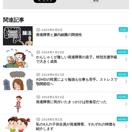
関連記事
ADD
2025年5月6日
発達障害と腸内細菌の関係性
ADHD
2018年7月15日
かんしゃくが激しい発達障害の息子。特別支援学級
で大きく成長
ADHD
2018年6月17日
ADHDの性質により勉強も仕事も苦手。ストレスで
顎関節症へ
ADHD
2018年3月21日
発達障害に気付いたきっかけは拒食症だった
ADHD
2018年3月2日
私の4人の子供全員が発達障害。それぞれの特徴を
紹介します