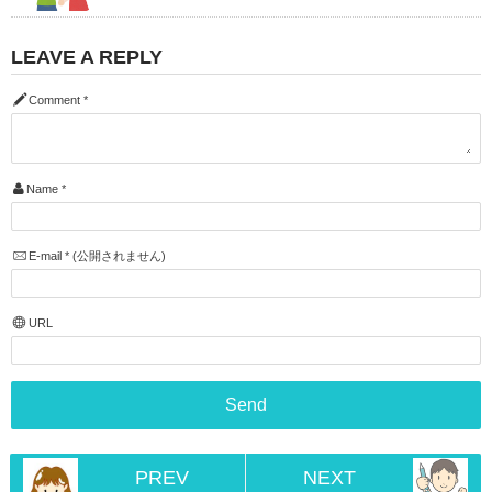
LEAVE A REPLY
Comment
*
Name
*
E-mail
*
(公開されません)
URL
PREV
NEXT