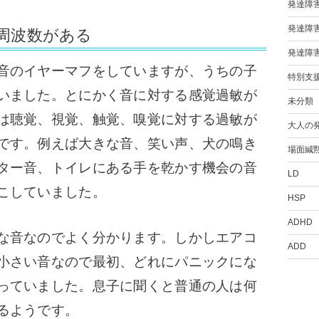
発達障
発達障
周波数がある
発達障
音のイヤーマフをしていますが、うちの子
特別支
いました。とにかく音に対する感覚過敏が
未分類
は聴覚、視覚、触覚、嗅覚に対する過敏が
大人の
です。例えば大きな音、笑い声、犬の鳴き
場面緘
ター音、トイレにある手を乾かす機会の音
LD
こしていました。
HSP
ADHD
な音なのでよく分かります。しかしエアコ
ADD
小さい音なので最初、どれにパニックにな
っていました。息子に聞くと普通の人は何
るようです。