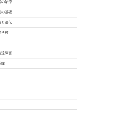
害の治療
害の基礎
害と遺伝
援学校
発達障害
黙症