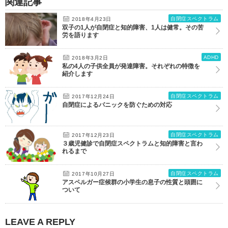
関連記事
自閉症スペクトラム
2018年4月23日
双子の1人が自閉症と知的障害、1人は健常。その苦
労を語ります
ADHD
2018年3月2日
私の4人の子供全員が発達障害。それぞれの特徴を
紹介します
自閉症スペクトラム
2017年12月24日
自閉症によるパニックを防ぐための対応
自閉症スペクトラム
2017年12月23日
３歳児健診で自閉症スペクトラムと知的障害と言わ
れるまで
自閉症スペクトラム
2017年10月27日
アスペルガー症候群の小学生の息子の性質と頭囲に
ついて
LEAVE A REPLY