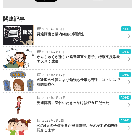
関連記事
ADD
2025年5月6日
発達障害と腸内細菌の関係性
ADHD
2018年7月15日
かんしゃくが激しい発達障害の息子。特別支援学級
で大きく成長
ADHD
2018年6月17日
ADHDの性質により勉強も仕事も苦手。ストレスで
顎関節症へ
ADHD
2018年3月21日
発達障害に気付いたきっかけは拒食症だった
ADHD
2018年3月2日
私の4人の子供全員が発達障害。それぞれの特徴を
紹介します