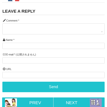
LEAVE A REPLY
Comment
*
Name
*
E-mail
*
(公開されません)
URL
PREV
NEXT