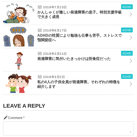
ADHD
2018年7月15日
かんしゃくが激しい発達障害の息子。特別支援学級
で大きく成長
ADHD
2018年6月17日
ADHDの性質により勉強も仕事も苦手。ストレスで
顎関節症へ
ADHD
2018年3月21日
発達障害に気付いたきっかけは拒食症だった
ADHD
2018年3月2日
私の4人の子供全員が発達障害。それぞれの特徴を
紹介します
LEAVE A REPLY
Comment
*