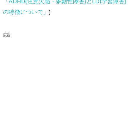
「ADHD(注意欠陥・多動性障害)とLD(学習障害)
の特徴について」
)
広告