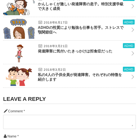
かんしゃくが激しい発達障害の息子。特別支援学級
で大きく成長
ADHD
2018年6月17日
ADHDの性質により勉強も仕事も苦手。ストレスで
顎関節症へ
ADHD
2018年3月21日
発達障害に気付いたきっかけは拒食症だった
ADHD
2018年3月2日
私の4人の子供全員が発達障害。それぞれの特徴を
紹介します
LEAVE A REPLY
Comment
*
Name
*