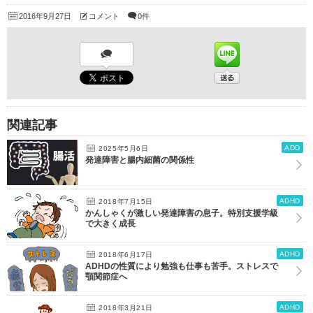
2016年9月27日
コメント
0件
関連記事
ADD
2025年5月6日
発達障害と腸内細菌の関係性
ADHD
2018年7月15日
かんしゃくが激しい発達障害の息子。特別支援学級
で大きく成長
ADHD
2018年6月17日
ADHDの性質により勉強も仕事も苦手。ストレスで
顎関節症へ
ADHD
2018年3月21日