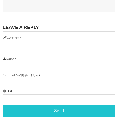
LEAVE A REPLY
Comment
*
Name
*
E-mail
*
(公開されません)
URL