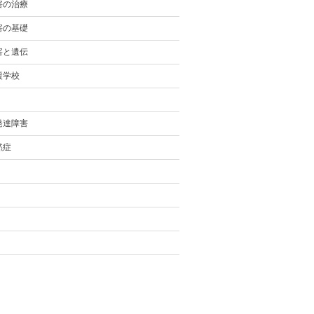
害の治療
害の基礎
害と遺伝
援学校
発達障害
黙症