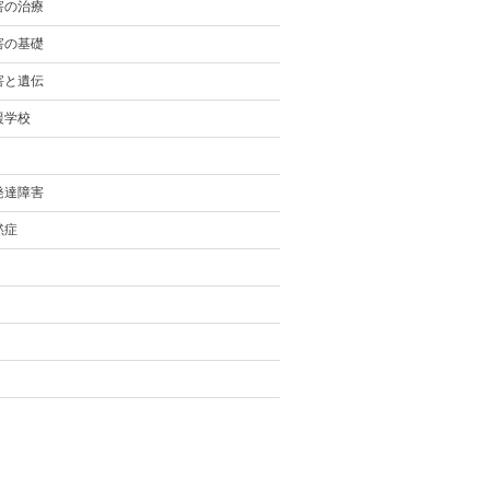
害の治療
害の基礎
害と遺伝
援学校
発達障害
黙症