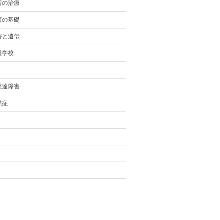
害の治療
害の基礎
害と遺伝
援学校
発達障害
黙症