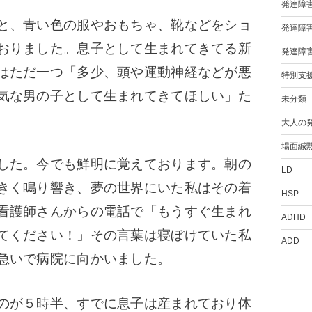
発達障
と、青い色の服やおもちゃ、靴などをショ
発達障
おりました。息子として生まれてきてる新
発達障
はただ一つ「多少、頭や運動神経などが悪
特別支
気な男の子として生まれてきてほしい」た
未分類
大人の
場面緘
した。今でも鮮明に覚えております。朝の
LD
きく鳴り響き、夢の世界にいた私はその着
HSP
看護師さんからの電話で「もうすぐ生まれ
ADHD
てください！」その言葉は寝ぼけていた私
ADD
急いで病院に向かいました。
のが５時半、すでに息子は産まれており体