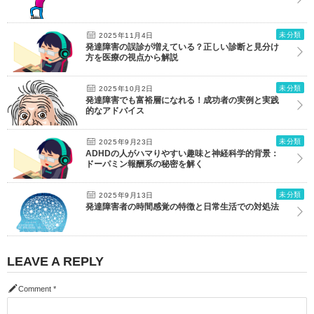
未分類
2025年11月4日
発達障害の誤診が増えている？正しい診断と見分け
方を医療の視点から解説
未分類
2025年10月2日
発達障害でも富裕層になれる！成功者の実例と実践
的なアドバイス
未分類
2025年9月23日
ADHDの人がハマりやすい趣味と神経科学的背景：
ドーパミン報酬系の秘密を解く
未分類
2025年9月13日
発達障害者の時間感覚の特徴と日常生活での対処法
LEAVE A REPLY
Comment
*