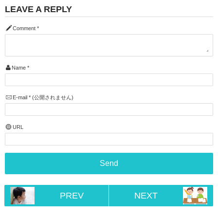
LEAVE A REPLY
Comment
*
Name
*
E-mail
*
(公開されません)
URL
PREV
NEXT