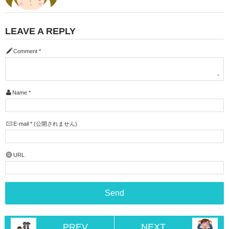
LEAVE A REPLY
Comment
*
Name
*
E-mail
*
(公開されません)
URL
PREV
NEXT