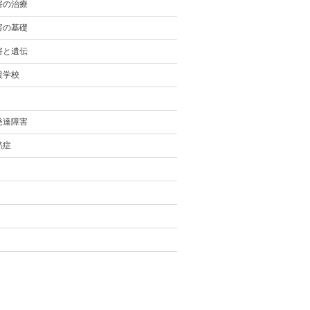
害の治療
害の基礎
害と遺伝
援学校
発達障害
黙症