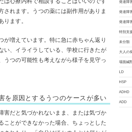
たは心療内科で相談することはいいのです
発達障
方されます。うつの薬には副作用がありま
発達障
あります。
発達障
特別支
つが増えています。
特に急に赤ちゃん返り
未分類
ない、イライラしている、学校に行きたが
大人の
、うつの可能性も考えながら様子を見守っ
場面緘
LD
HSP
ADHD
害を原因とするうつのケースが多い
ADD
障害だと気づかれないまま、または気づか
ることができなかった場合、ちょっとした