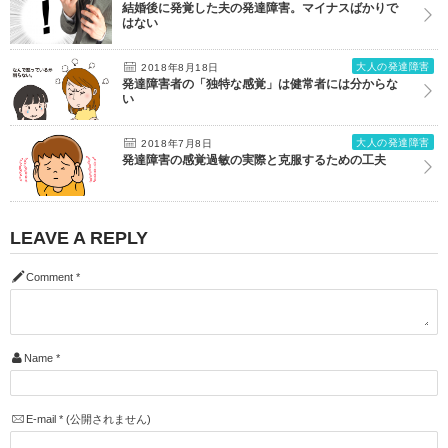
結婚後に発覚した夫の発達障害。マイナスばかりで
はない
大人の発達障害
2018年8月18日
発達障害者の「独特な感覚」は健常者には分からな
い
大人の発達障害
2018年7月8日
発達障害の感覚過敏の実際と克服するための工夫
LEAVE A REPLY
Comment
*
Name
*
E-mail
*
(公開されません)