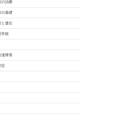
害の治療
害の基礎
害と遺伝
援学校
発達障害
黙症