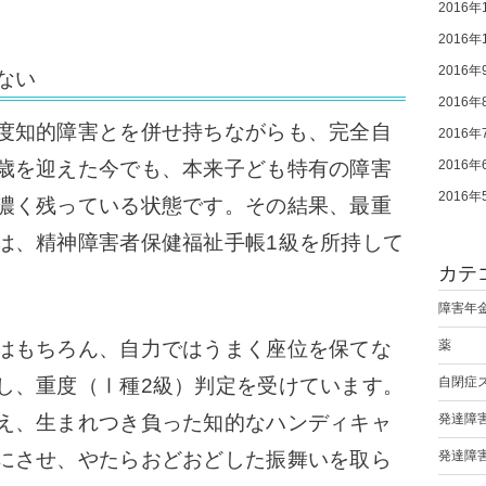
2016年
2016年
2016年
ない
2016年
度知的障害とを併せ持ちながらも、完全自
2016年
2016年
歳を迎えた今でも、本来子ども特有の障害
2016年
濃く残っている状態です。その結果、最重
は、精神障害者保健福祉手帳1級を所持して
カテ
障害年
薬
はもちろん、自力ではうまく座位を保てな
自閉症
し、重度（Ⅰ種2級）判定を受けています。
発達障
え、生まれつき負った知的なハンディキャ
発達障
にさせ、やたらおどおどした振舞いを取ら