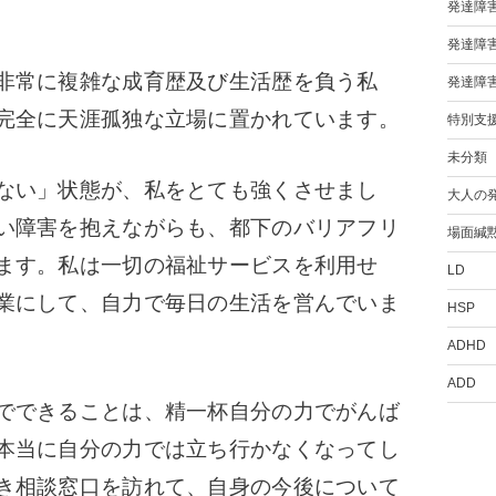
発達障
発達障
非常に複雑な成育歴及び生活歴を負う私
発達障
完全に天涯孤独な立場に置かれています。
特別支
未分類
ない」状態が、私をとても強くさせまし
大人の
い障害を抱えながらも、都下のバリアフリ
場面緘
ます。
私は一切の福祉サービスを利用せ
LD
業にして、自力で毎日の生活を営んでいま
HSP
ADHD
ADD
でできることは、精一杯自分の力でがんば
本当に自分の力では立ち行かなくなってし
き相談窓口を訪れて、自身の今後について