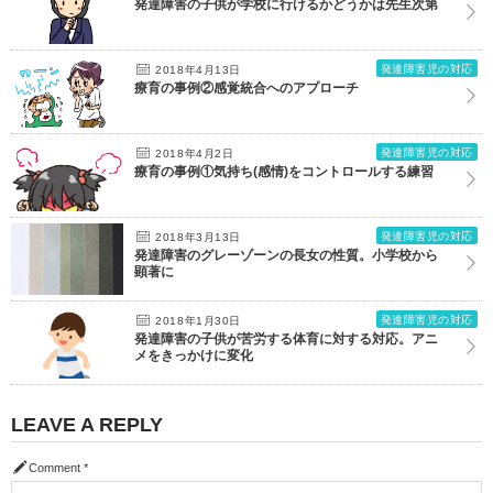
発達障害の子供が学校に行けるかどうかは先生次第
発達障害児の対応
2018年4月13日
療育の事例②感覚統合へのアプローチ
発達障害児の対応
2018年4月2日
療育の事例①気持ち(感情)をコントロールする練習
発達障害児の対応
2018年3月13日
発達障害のグレーゾーンの長女の性質。小学校から
顕著に
発達障害児の対応
2018年1月30日
発達障害の子供が苦労する体育に対する対応。アニ
メをきっかけに変化
LEAVE A REPLY
Comment
*