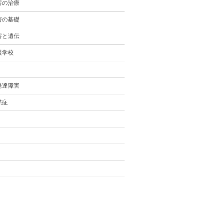
害の治療
害の基礎
害と遺伝
援学校
発達障害
黙症