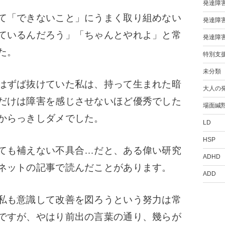
発達障
て「できないこと」にうまく取り組めない
発達障
ているんだろう」「ちゃんとやれよ」と常
発達障
た。
特別支
未分類
はずば抜けていた私は、持って生まれた暗
大人の
だけは障害を感じさせないほど優秀でした
場面緘
からっきしダメでした。
LD
HSP
ても補えない不具合…だと、ある偉い研究
ADHD
ネットの記事で読んだことがあります。
ADD
私も意識して改善を図ろうという努力は常
ですが、やはり前出の言葉の通り、幾らが